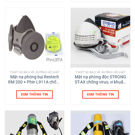
THIẾT BỊ BẢO VỆ ĐƯỜNG HÔ HẤP
THIẾT BỊ BẢO VỆ ĐƯỜNG HÔ HẤP
Mặt nạ phòng bụi Restech
Mặt nạ phòng độc STRONG
RM 200 + Phin L911A chống
ST-AX chống virus, vi khuẩn,
vi khuẩn, virus, bụi
bụi
XEM THÔNG TIN
XEM THÔNG TIN