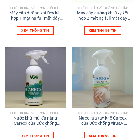
THIẾT BỊ BẢO VỆ ĐƯỜNG HÔ HẤP
THIẾT BỊ BẢO VỆ ĐƯỜNG HÔ HẤP
Máy cấp dưỡng khí Oxy kết
Máy cấp dưỡng khí Oxy kết
hợp 1 mặt nạ full mặt dây
hợp 2 mặt nạ full mặt dây
dài 20m
dài 20m
XEM THÔNG TIN
XEM THÔNG TIN
THIẾT BỊ BẢO VỆ ĐƯỜNG HÔ HẤP
THIẾT BỊ BẢO VỆ ĐƯỜNG HÔ HẤP
Nước khử mùi đa năng
Nước rửa tay khô Careox
Careox của Đức chống
của Đức chống virus,vi
virus,vi khuẩn
khuẩn
XEM THÔNG TIN
XEM THÔNG TIN