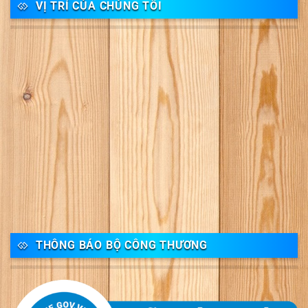
VỊ TRÍ CỦA CHÚNG TÔI
THÔNG BÁO BỘ CÔNG THƯƠNG