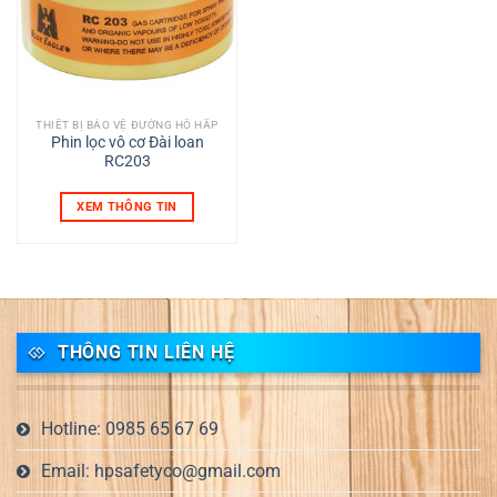
THIẾT BỊ BẢO VỆ ĐƯỜNG HÔ HẤP
Phin lọc vô cơ Đài loan
RC203
XEM THÔNG TIN
THÔNG TIN LIÊN HỆ
Hotline: 0985 65 67 69
Email: hpsafetyco@gmail.com