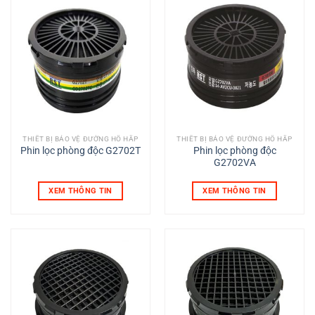
THIẾT BỊ BẢO VỆ ĐƯỜNG HÔ HẤP
THIẾT BỊ BẢO VỆ ĐƯỜNG HÔ HẤP
Phin lọc phòng độc G2702T
Phin lọc phòng độc
G2702VA
XEM THÔNG TIN
XEM THÔNG TIN