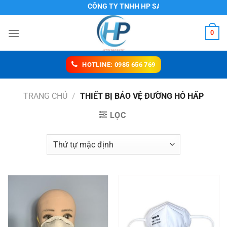
Chuyển
CÔNG TY TNHH HP SAFETY
đến
nội
0
dung
HOTLINE: 0985 656 769
TRANG CHỦ
/
THIẾT BỊ BẢO VỆ ĐƯỜNG HÔ HẤP
LỌC