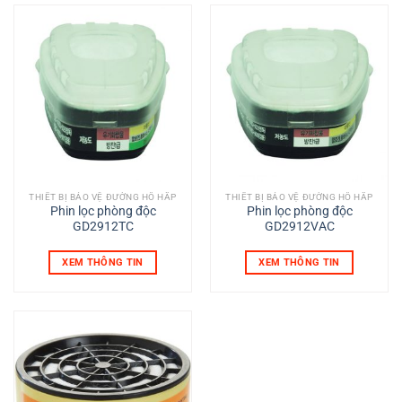
THIẾT BỊ BẢO VỆ ĐƯỜNG HÔ HẤP
THIẾT BỊ BẢO VỆ ĐƯỜNG HÔ HẤP
Phin lọc phòng độc
Phin lọc phòng độc
GD2912TC
GD2912VAC
XEM THÔNG TIN
XEM THÔNG TIN