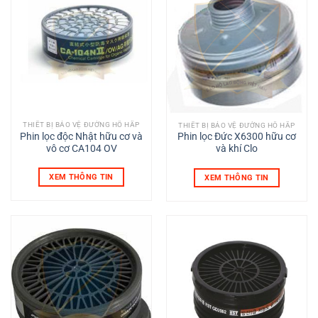
THIẾT BỊ BẢO VỆ ĐƯỜNG HÔ HẤP
THIẾT BỊ BẢO VỆ ĐƯỜNG HÔ HẤP
Phin lọc độc Nhật hữu cơ và
Phin lọc Đức X6300 hữu cơ
vô cơ CA104 OV
và khí Clo
XEM THÔNG TIN
XEM THÔNG TIN