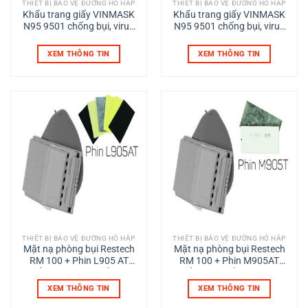
THIẾT BỊ BẢO VỆ ĐƯỜNG HÔ HẤP
THIẾT BỊ BẢO VỆ ĐƯỜNG HÔ HẤP
Khẩu trang giấy VINMASK
Khẩu trang giấy VINMASK
N95 9501 chống bụi, virus
N95 9501 chống bụi, virus
có van
màu xanh
XEM THÔNG TIN
XEM THÔNG TIN
THIẾT BỊ BẢO VỆ ĐƯỜNG HÔ HẤP
THIẾT BỊ BẢO VỆ ĐƯỜNG HÔ HẤP
Mặt nạ phòng bụi Restech
Mặt nạ phòng bụi Restech
RM 100 + Phin L905 AT
RM 100 + Phin M905AT
chống virus, vi khuẩn. bụi
chống vi khuẩn, virus, bụi
XEM THÔNG TIN
XEM THÔNG TIN