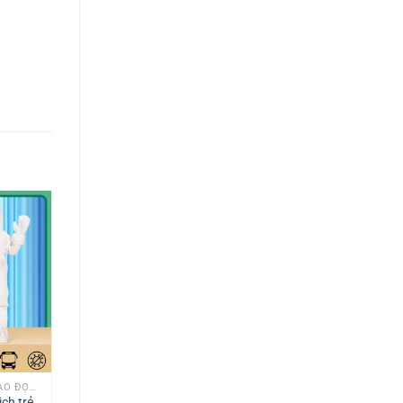
TRANG PHỤC BẢO HỘ LAO ĐỘNG
ch trẻ