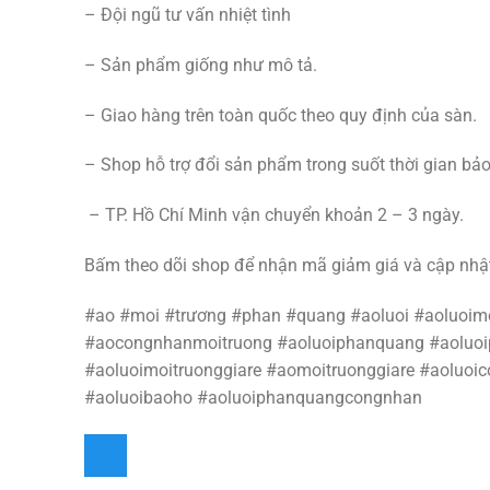
– Đội ngũ tư vấn nhiệt tình
– Sản phẩm giống như mô tả.
– Giao hàng trên toàn quốc theo quy định của sàn.
– Shop hỗ trợ đổi sản phẩm trong suốt thời gian bả
– TP. Hồ Chí Minh vận chuyển khoản 2 – 3 ngày.
Bấm theo dõi shop để nhận mã giảm giá và cập nhậ
#ao #moi #trương #phan #quang #aoluoi #aoluoi
#aocongnhanmoitruong #aoluoiphanquang #aoluoi
#aoluoimoitruonggiare #aomoitruonggiare #aoluo
#aoluoibaoho #aoluoiphanquangcongnhan