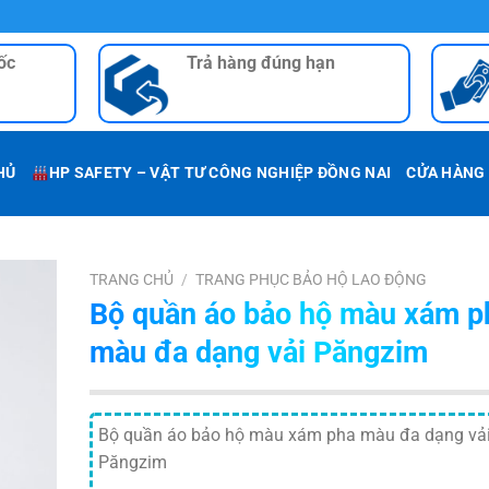
ốc
Trả hàng đúng hạn
HỦ
HP SAFETY – VẬT TƯ CÔNG NGHIỆP ĐỒNG NAI
CỬA HÀNG
TRANG CHỦ
/
TRANG PHỤC BẢO HỘ LAO ĐỘNG
Bộ quần áo bảo hộ màu xám p
màu đa dạng vải Păngzim
Bộ quần áo bảo hộ màu xám pha màu đa dạng vả
Păngzim