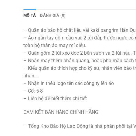
MÔ TẢ
ĐÁNH GIÁ (0)
– Quần áo bảo hộ chất liệu vải kaki pangrim Hàn Qu
– Áo ngắn tay gồm cầu vai, 2 túi đắp trước ngực có 
toàn bộ thân áo may mí diễu.
– Quần gồm 2 túi xéo dọc 2 bên sườn và 2 túi hậu. Tú
– Nhận may thêm phản quang, hoặc pha mầu cách tân
– Kiểu quần áo thích hợp cho kỹ sư, nhân viên bảo tr
nhân…
– Nhận in thêu logo tên các công ty lên áo
– Cỡ: 5-8
– Liên hệ để biết thêm chi tiết
CAM KẾT BÁN HÀNG CHÍNH HÃNG
– Tổng Kho Bảo Hộ Lao Động là nhà phân phối tại V