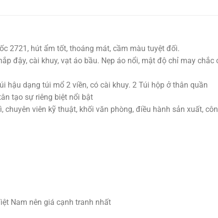
ốc 2721, hút ẩm tốt, thoáng mát, cầm màu tuyệt đối.
nắp đậy, cài khuy, vạt áo bầu. Nẹp áo nổi, mật độ chỉ may chắc 
i hậu dạng túi mổ 2 viền, có cài khuy. 2 Túi hộp ở thân quần
 tạo sự riêng biệt nổi bật
ì, chuyên viên kỹ thuật, khối văn phòng, điều hành sản xuất, cô
iệt Nam nên giá cạnh tranh nhất