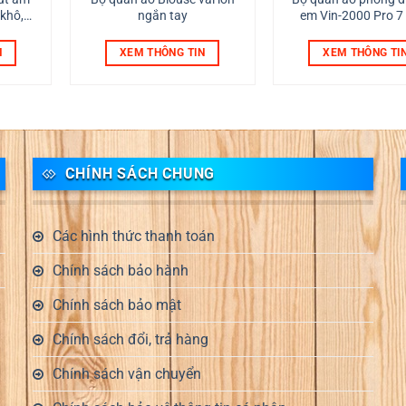
 khô,
ngắn tay
em Vin-2000 Pro 
ị phai
sạch.
N
XEM THÔNG TIN
XEM THÔNG TI
bếp
CHÍNH SÁCH CHUNG
Các hình thức thanh toán
Chính sách bảo hành
Chính sách bảo mật
Chính sách đổi, trả hàng
Chính sách vận chuyển