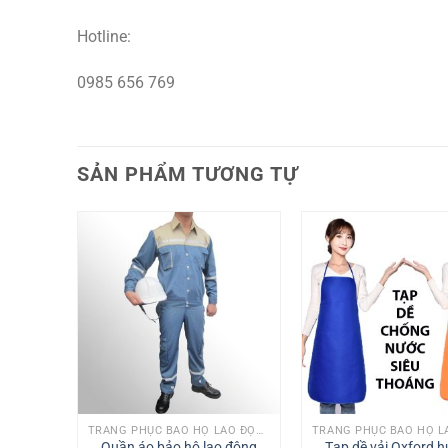
Hotline:
0985 656 769
SẢN PHẨM TƯƠNG TỰ
TRANG PHỤC BẢO HỘ LAO ĐỘNG
TRANG PHỤC BẢO HỘ LAO ĐỘNG
n phòng
Quần áo bảo hộ lao động
Tạp dề vải Oxford 