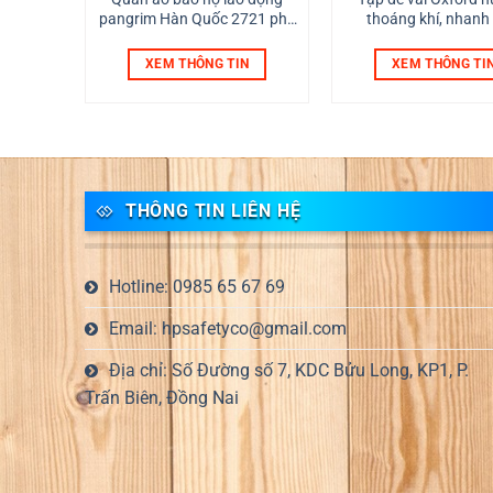
250 độ
pangrim Hàn Quốc 2721 pha
thoáng khí, nhanh
màu xanh ghi
không bị xù, không b
màu, dễ dàng làm 
N
XEM THÔNG TIN
XEM THÔNG TI
Dùng trong nhà 
THÔNG TIN LIÊN HỆ
Hotline: 0985 65 67 69
Email: hpsafetyco@gmail.com
Địa chỉ: Số Đường số 7, KDC Bửu Long, KP1, P.
Trấn Biên, Đồng Nai