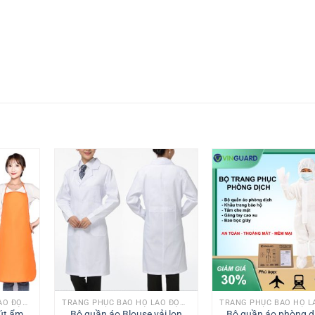
TRANG PHỤC BẢO HỘ LAO ĐỘNG
TRANG PHỤC BẢO HỘ LAO ĐỘNG
hút ẩm
Bộ quần áo Blouse vải lon
Bộ quần áo phòng dị