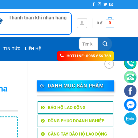
Thanh toán khi nhận hàng
0
0
₫
Tìm
kiếm:
TIN TỨC
LIÊN HỆ
HOTLINE: 0985 656 769
DANH MỤC SẢN PHẨM
ha
BẢO HỘ LAO ĐỘNG
ĐỒNG PHỤC DOANH NGHIỆP
i
GĂNG TAY BẢO HỘ LAO ĐỘNG