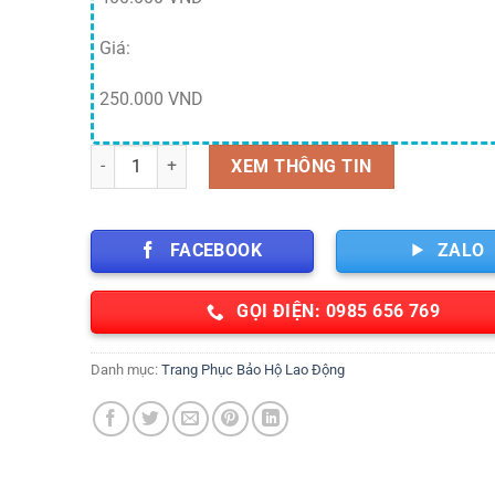
Giá:
250.000 VND
Bộ quần áo bảo hộ màu xám pha màu đa dạng vải Păngzi
XEM THÔNG TIN
FACEBOOK
ZALO
GỌI ĐIỆN: 0985 656 769
Danh mục:
Trang Phục Bảo Hộ Lao Động