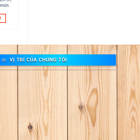
7 món
N
VỊ TRÍ CỦA CHÚNG TÔI