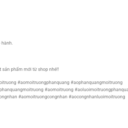
o hành.
t sản phẩm mới từ shop nhé!!
moitruong #aomoitruongphanquang #aophanquangmoitruong
phanquangmoitruong #aomoitruong #aoluoimoitruongphanqu
icongnhan #aomoitruongcongnhan #aocongnhanluoimoitruong