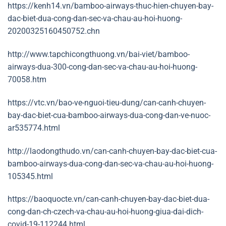
https://kenh14.vn/bamboo-airways-thuc-hien-chuyen-bay-
dac-biet-dua-cong-dan-sec-va-chau-au-hoi-huong-
20200325160450752.chn
http://www.tapchicongthuong.vn/bai-viet/bamboo-
airways-dua-300-cong-dan-sec-va-chau-au-hoi-huong-
70058.htm
https://vtc.vn/bao-ve-nguoi-tieu-dung/can-canh-chuyen-
bay-dac-biet-cua-bamboo-airways-dua-cong-dan-ve-nuoc-
ar535774.html
http://laodongthudo.vn/can-canh-chuyen-bay-dac-biet-cua-
bamboo-airways-dua-cong-dan-sec-va-chau-au-hoi-huong-
105345.html
https://baoquocte.vn/can-canh-chuyen-bay-dac-biet-dua-
cong-dan-ch-czech-va-chau-au-hoi-huong-giua-dai-dich-
covid-19-112244.html