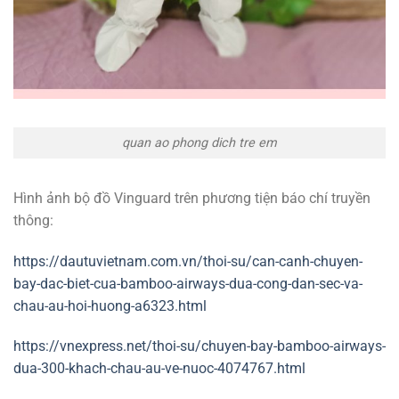
quan ao phong dich tre em
Hình ảnh bộ đồ Vinguard trên phương tiện báo chí truyền
thông:
https://dautuvietnam.com.vn/thoi-su/can-canh-chuyen-
bay-dac-biet-cua-bamboo-airways-dua-cong-dan-sec-va-
chau-au-hoi-huong-a6323.html
https://vnexpress.net/thoi-su/chuyen-bay-bamboo-airways-
dua-300-khach-chau-au-ve-nuoc-4074767.html