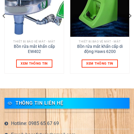
THIẾT BỊ BẢO VỆ MẮT - MẶT
THIẾT BỊ BẢO VỆ MẮT - MẶT
Bồn rửa mắt khẩn cấp
Bồn rửa mắt khẩn cấp di
EW402
động Haws 6200
XEM THÔNG TIN
XEM THÔNG TIN
THÔNG TIN LIÊN HỆ
Hotline: 0985 65 67 69