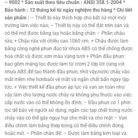
– 9002
* Sản xuất theo tiêu chuẩn : ANSI 358.1-2004
*
Bảo hành : 12 tháng kể từ ngày nghiệm thu hàng
* Chi tiết
sản phẩm :
– Thiết bị này thích hợp cho bất cứ một môi
trường làm việc nào; – Thiết bị này có thể đặt trên sàn và
có thể mở được bằng tay hoặc bằng chân – Phần chậu
rửa; + Chậu rửa với chiều cao 1060 cm. + Chậu được làm
bằng công nghệ phun đúc từ nhựa ABS có thể chống được
hoá chất và được sơn màu vàng tươi + Phần đầu phun:
bao gồm màng lọc được làm từ crom 2 lớp lót cùng với
nhựa ABS để tạo thành đầu phun, nhờ vậy,nước chảy vào
mắt mềm nhẹ hơnbaỏi vệ mắt và ngăn chất bẩn ngay lập
tức. + Việc thiết kế đầu phun áp lực và van an toàn như
vậy làm cho lượng nước chảy ra không phụ thuộc vào việc
cấp nước vào có thể không ổn định; – Đầu phun có 1 phin
lọc dể bảo vệ người sử dụng, ngăn các tạp chất trong nước
chảy vào có thể gây nguy hại cho mắt và cho mặt – Van
điều chỉnh làm bằng thép bóng có thể điều chỉnh đóng
hoặc mở. – Phần chân đế: – Được làm bằng kim loại và