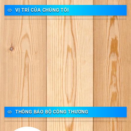
VỊ TRÍ CỦA CHÚNG TÔI
THÔNG BÁO BỘ CÔNG THƯƠNG