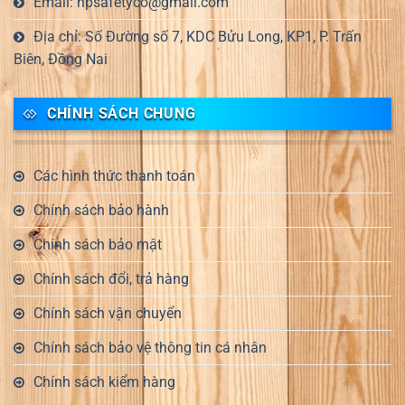
Email: hpsafetyco@gmail.com
Địa chỉ: Số Đường số 7, KDC Bửu Long, KP1, P. Trấn
Biên, Đồng Nai
CHÍNH SÁCH CHUNG
Các hình thức thanh toán
Chính sách bảo hành
Chính sách bảo mật
Chính sách đổi, trả hàng
Chính sách vận chuyển
Chính sách bảo vệ thông tin cá nhân
Chính sách kiểm hàng