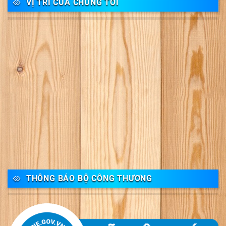
VỊ TRÍ CỦA CHÚNG TÔI
THÔNG BÁO BỘ CÔNG THƯƠNG