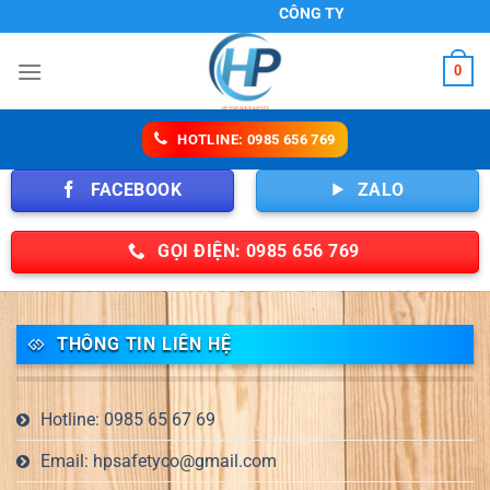
Chuyển
CÔNG TY TNHH HP SAFETY
đến
nội
0
dung
HOTLINE: 0985 656 769
FACEBOOK
ZALO
GỌI ĐIỆN: 0985 656 769
THÔNG TIN LIÊN HỆ
Hotline: 0985 65 67 69
Email: hpsafetyco@gmail.com