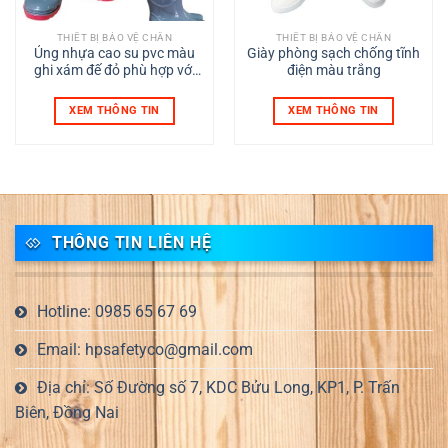
THIẾT BỊ BẢO VỆ CHÂN
THIẾT BỊ BẢO VỆ CHÂN
Ủng nhựa cao su pvc màu
Giày phòng sạch chống tĩnh
ghi xám đế đỏ phù hợp với
điện màu trắng
mọi môi trường lao động
XEM THÔNG TIN
XEM THÔNG TIN
THÔNG TIN LIÊN HỆ
Hotline: 0985 65 67 69
Email: hpsafetyco@gmail.com
Địa chỉ: Số Đường số 7, KDC Bửu Long, KP1, P. Trấn
Biên, Đồng Nai