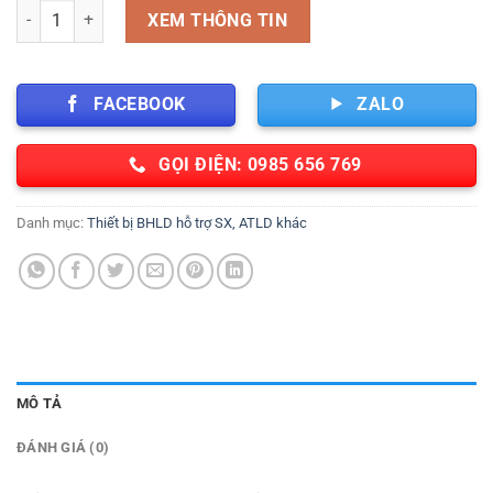
Giẻ lau cotton các màu loại nhỏ số lượng
XEM THÔNG TIN
FACEBOOK
ZALO
GỌI ĐIỆN: 0985 656 769
Danh mục:
Thiết bị BHLD hỗ trợ SX, ATLD khác
MÔ TẢ
ĐÁNH GIÁ (0)