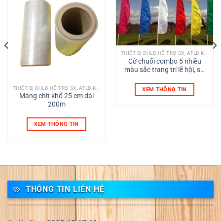
THIẾT BỊ BHLD HỖ TRỢ SX, ATLD KHÁC
Cờ chuối combo 5 nhiều
màu sắc trang trí lễ hội, sự
kiện ngoài trời
THIẾT BỊ BHLD HỖ TRỢ SX, ATLD KHÁC
XEM THÔNG TIN
Màng chít khổ 25 cm dài
200m
XEM THÔNG TIN
THÔNG TIN LIÊN HỆ