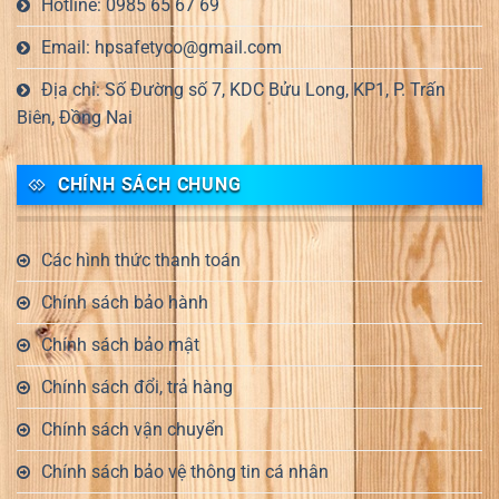
Hotline: 0985 65 67 69
Email: hpsafetyco@gmail.com
Địa chỉ: Số Đường số 7, KDC Bửu Long, KP1, P. Trấn
Biên, Đồng Nai
CHÍNH SÁCH CHUNG
Các hình thức thanh toán
Chính sách bảo hành
Chính sách bảo mật
Chính sách đổi, trả hàng
Chính sách vận chuyển
Chính sách bảo vệ thông tin cá nhân