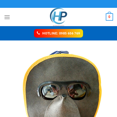
Chuyển
Y TNHH HP SAFETY
đến
nội
0
dung
HOTLINE: 0985 656 769