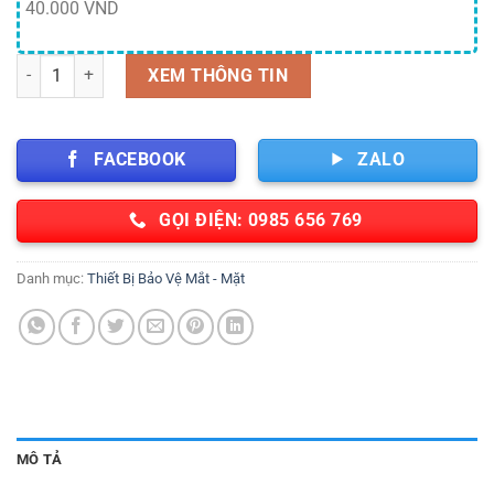
40.000 VND
Mặt nạ da hàn che mặt Đài Loan số lượng
XEM THÔNG TIN
FACEBOOK
ZALO
GỌI ĐIỆN: 0985 656 769
Danh mục:
Thiết Bị Bảo Vệ Mắt - Mặt
MÔ TẢ