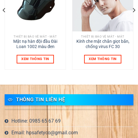
THIẾT BỊ BẢO VỆ MẮT - MẶT
THIẾT BỊ BẢO VỆ MẮT - MẶT
Mặt nạ hàn đội đầu Đài
Kính che mặt chắn giọt bắn,
Loan 1002 màu đen
chống virus FC 30
XEM THÔNG TIN
XEM THÔNG TIN
THÔNG TIN LIÊN HỆ
Hotline: 0985 65 67 69
Email: hpsafetyco@gmail.com