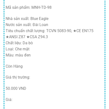
Mã sản phẩm: MNH-TD-98
Nhà sản xuất: Blue Eagle
Nước sản xuất: Đài Loan
Tiêu chuẩn chất lượng: TCVN 5083-90, ★CE EN175
★ANSI Z87 ★CSA Z94.3
Chất liệu: Da bò
Loại: Che mặt
Màu: màu đen
Còn Hàng
Giá thị trường:
50.000 VND
Giá: