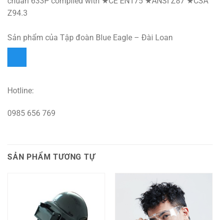
chuẩn
633P complied with ★CE EN175 ★ANSI Z87 ★CSA
Z94.3
Sản phẩm của Tập đoàn Blue Eagle – Đài Loan
Hotline:
0985 656 769
SẢN PHẨM TƯƠNG TỰ