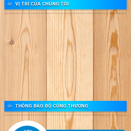
VỊ TRÍ CỦA CHÚNG TÔI
THÔNG BÁO BỘ CÔNG THƯƠNG