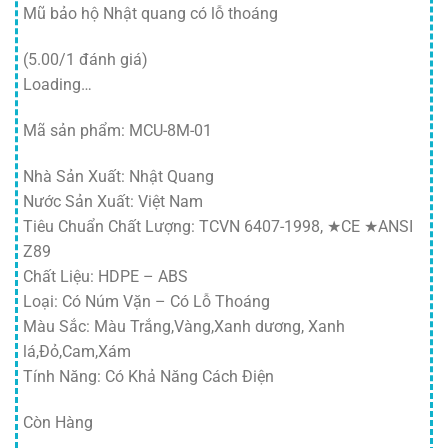
Mũ bảo hộ Nhật quang có lỗ thoáng
(5.00/1 đánh giá)
Loading…
Mã sản phẩm: MCU-8M-01
Nhà Sản Xuất: Nhật Quang
Nước Sản Xuất: Việt Nam
Tiêu Chuẩn Chất Lượng: TCVN 6407-1998, ★CE ★ANSI
Z89
Chất Liệu: HDPE – ABS
Loại: Có Núm Vặn – Có Lỗ Thoáng
Màu Sắc: Màu Trắng,Vàng,Xanh dương, Xanh
lá,Đỏ,Cam,Xám
Tính Năng: Có Khả Năng Cách Điện
Còn Hàng