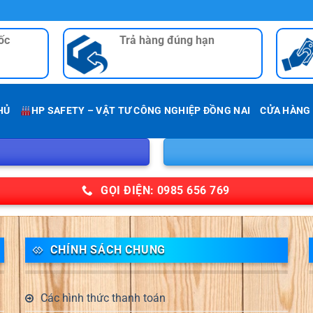
ốc
Trả hàng đúng hạn
HỦ
HP SAFETY – VẬT TƯ CÔNG NGHIỆP ĐỒNG NAI
CỬA HÀNG
GỌI ĐIỆN: 0985 656 769
CHÍNH SÁCH CHUNG
Các hình thức thanh toán