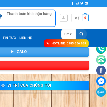
Thanh toán khi nhận hàng
0
0
₫
Tìm
kiếm:
TIN TỨC
LIÊN HỆ
HOTLINE: 0985 656 769
ZALO
VỊ TRÍ CỦA CHÚNG TÔI