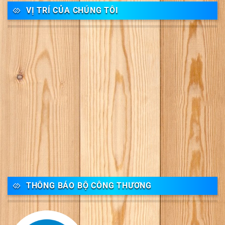
VỊ TRÍ CỦA CHÚNG TÔI
THÔNG BÁO BỘ CÔNG THƯƠNG