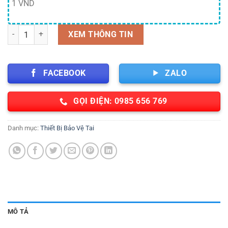
1 VND
Ốp tai chống ồn EM 92BL số lượng
XEM THÔNG TIN
FACEBOOK
ZALO
GỌI ĐIỆN: 0985 656 769
Danh mục:
Thiết Bị Bảo Vệ Tai
MÔ TẢ