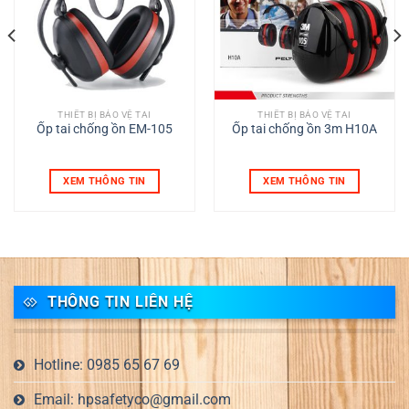
THIẾT BỊ BẢO VỆ TAI
THIẾT BỊ BẢO VỆ TAI
Ốp tai chống ồn EM-105
Ốp tai chống ồn 3m H10A
XEM THÔNG TIN
XEM THÔNG TIN
THÔNG TIN LIÊN HỆ
Hotline: 0985 65 67 69
Email: hpsafetyco@gmail.com