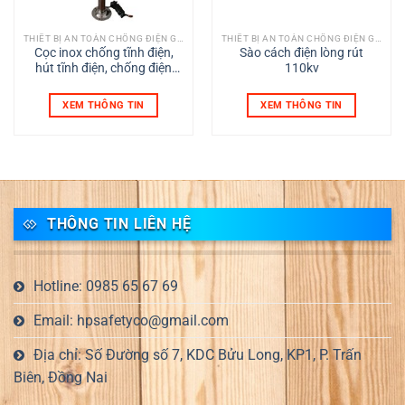
THIẾT BỊ AN TOÀN CHỐNG ĐIỆN GIẬT
THIẾT BỊ AN TOÀN CHỐNG ĐIỆN GIẬT
Cọc inox chống tĩnh điện,
Sào cách điện lòng rút
hút tĩnh điện, chống điện
110kv
giật
XEM THÔNG TIN
XEM THÔNG TIN
THÔNG TIN LIÊN HỆ
Hotline: 0985 65 67 69
Email: hpsafetyco@gmail.com
Địa chỉ: Số Đường số 7, KDC Bửu Long, KP1, P. Trấn
Biên, Đồng Nai