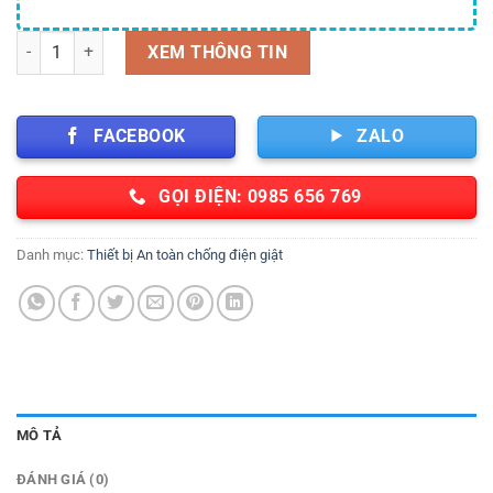
Thảm cách điện 10kv Việt Nam(1,0 x 1,0 x 0,06)m số lượng
XEM THÔNG TIN
FACEBOOK
ZALO
GỌI ĐIỆN: 0985 656 769
Danh mục:
Thiết bị An toàn chống điện giật
MÔ TẢ
ĐÁNH GIÁ (0)