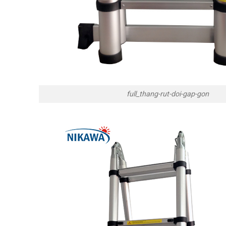
full_thang-rut-doi-gap-gon