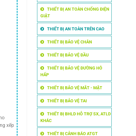
THIẾT BỊ AN TOÀN CHỐNG ĐIỆN
GIẬT
THIẾT BỊ AN TOÀN TRÊN CAO
THIẾT BỊ BẢO VỆ CHÂN
THIẾT BỊ BẢO VỆ ĐẦU
THIẾT BỊ BẢO VỆ ĐƯỜNG HÔ
HẤP
THIẾT BỊ BẢO VỆ MẮT - MẶT
THIẾT BỊ BẢO VỆ TAI
THIẾT BỊ BHLD HỖ TRỢ SX, ATLD
cho
KHÁC
ang xếp
THIẾT BỊ CẢNH BÁO ATGT