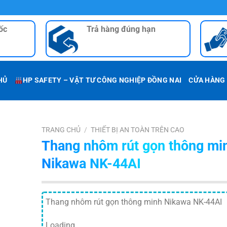
ốc
Trả hàng đúng hạn
HỦ
HP SAFETY – VẬT TƯ CÔNG NGHIỆP ĐỒNG NAI
CỬA HÀNG
TRANG CHỦ
/
THIẾT BỊ AN TOÀN TRÊN CAO
Thang nhôm rút gọn thông mi
Nikawa NK-44AI
Thang nhôm rút gọn thông minh Nikawa NK-44AI
Loading…