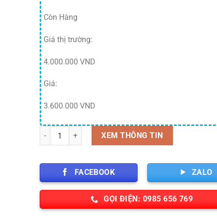
Còn Hàng
Giá thị trường:
4.000.000 VND
Giá:
3.600.000 VND
Thang nhôm rút gọn thông minh Nikawa NK-44AI số lượn
XEM THÔNG TIN
FACEBOOK
ZALO
GỌI ĐIỆN: 0985 656 769