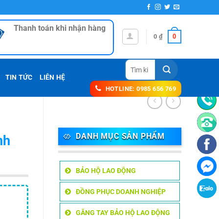
Thanh toán khi nhận hàng
0
0
₫
Tìm
kiếm:
TIN TỨC
LIÊN HỆ
HOTLINE: 0985 656 769
DANH MỤC SẢN PHẨM
nh
BẢO HỘ LAO ĐỘNG
ĐỒNG PHỤC DOANH NGHIỆP
GĂNG TAY BẢO HỘ LAO ĐỘNG