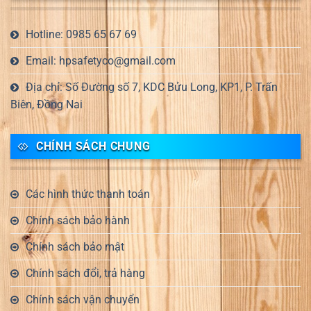
Hotline: 0985 65 67 69
Email: hpsafetyco@gmail.com
Địa chỉ: Số Đường số 7, KDC Bửu Long, KP1, P. Trấn
Biên, Đồng Nai
CHÍNH SÁCH CHUNG
Các hình thức thanh toán
Chính sách bảo hành
Chính sách bảo mật
Chính sách đổi, trả hàng
Chính sách vận chuyển