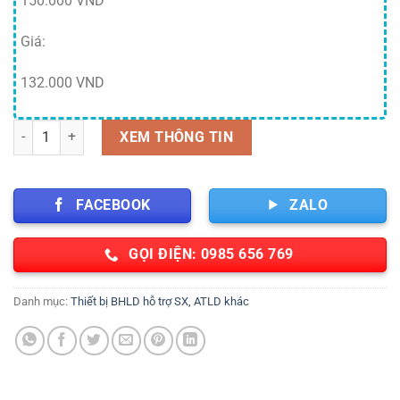
150.000 VND
Giá:
132.000 VND
Túi đựng đồ nghề vải bạt thợ điện nước kĩ thuật size lớn,chống nướ
XEM THÔNG TIN
FACEBOOK
ZALO
GỌI ĐIỆN: 0985 656 769
Danh mục:
Thiết bị BHLD hỗ trợ SX, ATLD khác