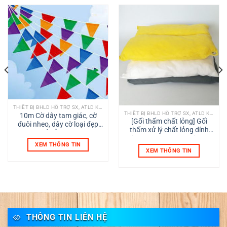
THIẾT BỊ BHLD HỖ TRỢ SX, ATLD KHÁC
THIẾT BỊ BHLD HỖ TRỢ SX, ATLD KHÁC
10m Cờ dây tam giác, cờ
[Gối thấm chất lỏng] Gối
đuôi nheo, dây cờ loại đẹp
thấm xử lý chất lỏng dính
trang trí tết, lễ hội, ngoài trời
dầu Ngăn chặn sự cố tràn
không tưa vải
XEM THÔNG TIN
dầu và hấp thụ chất lỏng có
XEM THÔNG TIN
hại
THÔNG TIN LIÊN HỆ