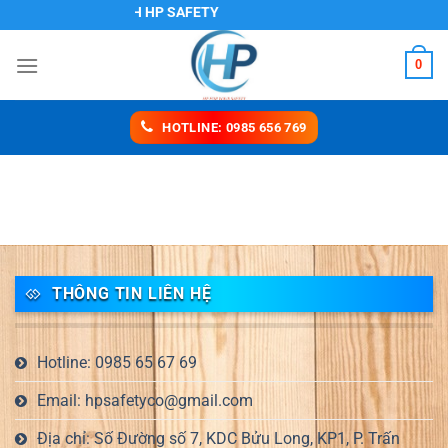
Chuyển
CÔNG TY TNHH HP SAFETY
đến
nội
0
dung
HOTLINE: 0985 656 769
THÔNG TIN LIÊN HỆ
Hotline: 0985 65 67 69
Email: hpsafetyco@gmail.com
Địa chỉ: Số Đường số 7, KDC Bửu Long, KP1, P. Trấn