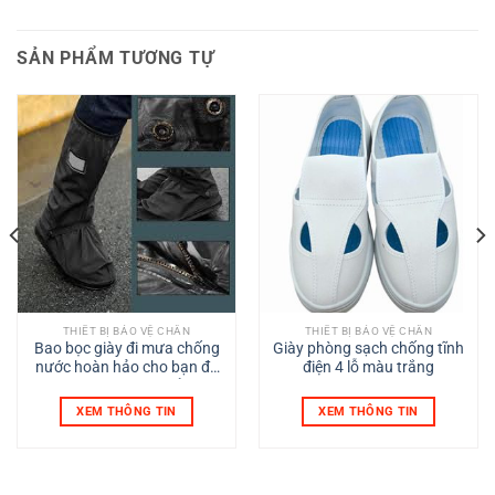
SẢN PHẨM TƯƠNG TỰ
THIẾT BỊ BẢO VỆ CHÂN
THIẾT BỊ BẢO VỆ CHÂN
Bao bọc giày đi mưa chống
Giày phòng sạch chống tĩnh
nước hoàn hảo cho bạn đủ
điện 4 lỗ màu trắng
tự tin không lo giày bẩn , ướt
XEM THÔNG TIN
XEM THÔNG TIN