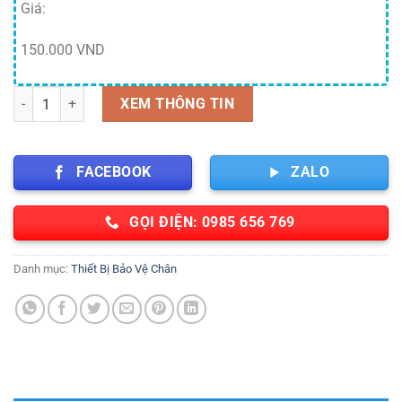
Giá:
150.000 VND
Giày da sỹ quan số lượng
XEM THÔNG TIN
FACEBOOK
ZALO
GỌI ĐIỆN: 0985 656 769
Danh mục:
Thiết Bị Bảo Vệ Chân