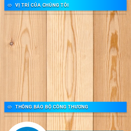
VỊ TRÍ CỦA CHÚNG TÔI
THÔNG BÁO BỘ CÔNG THƯƠNG