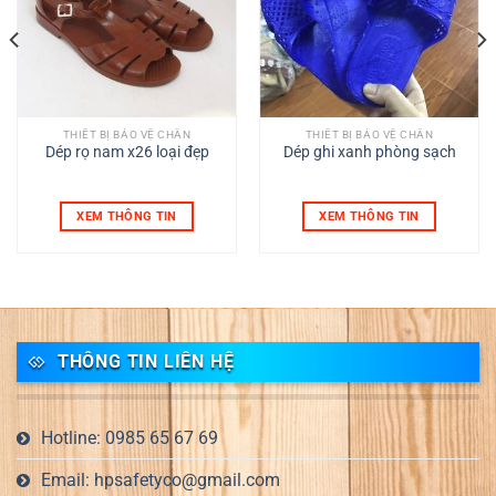
THIẾT BỊ BẢO VỆ CHÂN
THIẾT BỊ BẢO VỆ CHÂN
Dép rọ nam x26 loại đẹp
Dép ghi xanh phòng sạch
XEM THÔNG TIN
XEM THÔNG TIN
THÔNG TIN LIÊN HỆ
Hotline: 0985 65 67 69
Email: hpsafetyco@gmail.com