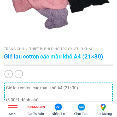
TRANG CHỦ
/
THIẾT BỊ BHLD HỖ TRỢ SX, ATLD KHÁC
Giẻ lau cotton các màu khổ A4 (21×30)
Giẻ lau cotton các màu khổ A4 (21×30)
(5.00/1 đánh giá)
Loading…
0985656769
Gọi Tư Vấn
Nhắn Tin
Chat Zalo
Chỉ Đường
Menu