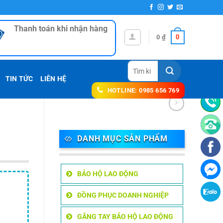
Thanh toán khi nhận hàng
0
0
₫
Tìm
kiếm:
TIN TỨC
LIÊN HỆ
HOTLINE: 0985 656 769
DANH MỤC SẢN PHẨM
BẢO HỘ LAO ĐỘNG
ĐỒNG PHỤC DOANH NGHIỆP
GĂNG TAY BẢO HỘ LAO ĐỘNG