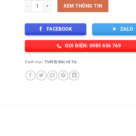
Ốp tai chống ồn 3m H10A số lượng
XEM THÔNG TIN
FACEBOOK
ZALO
GỌI ĐIỆN: 0985 656 769
Danh mục:
Thiết Bị Bảo Vệ Tai