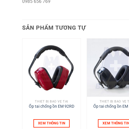
0985 656 769
SẢN PHẨM TƯƠNG TỰ
TAI
THIẾT BỊ BẢO VỆ TAI
THIẾT BỊ BẢO VỆ 
Pháp
Ốp tai chống ồn EM 92RD
Ốp tai chống ồn EM
2HYG
N
XEM THÔNG TIN
XEM THÔNG TI