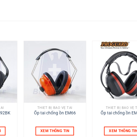
TAI
THIẾT BỊ BẢO VỆ TAI
THIẾT BỊ BẢO VỆ 
 92BK
Ốp tai chống ồn EM66
Ốp tai chống ồn E
N
XEM THÔNG TIN
XEM THÔNG TI