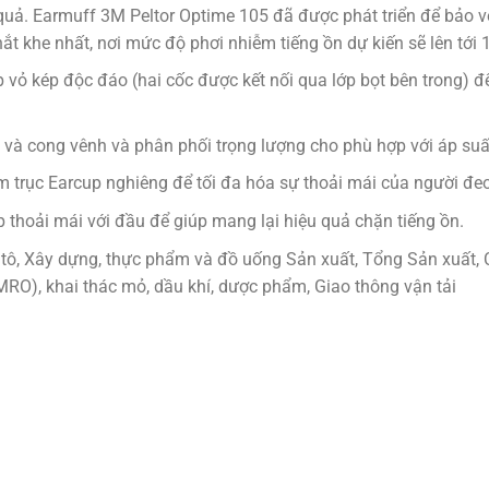
quả. Earmuff 3M Peltor Optime 105 đã được phát triển để bảo v
hắt khe nhất, nơi mức độ phơi nhiễm tiếng ồn dự kiến sẽ lên tới
 vỏ kép độc đáo (hai cốc được kết nối qua lớp bọt bên trong) đ
và cong vênh và phân phối trọng lượng cho phù hợp với áp suấ
 trục Earcup nghiêng để tối đa hóa sự thoải mái của người đeo
thoải mái với đầu để giúp mang lại hiệu quả chặn tiếng ồn.
ô tô, Xây dựng, thực phẩm và đồ uống Sản xuất, Tổng Sản xuất, 
(MRO), khai thác mỏ, dầu khí, dược phẩm, Giao thông vận tải