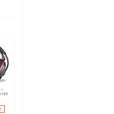
TAI
M-105
N