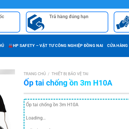
ốc
Trả hàng đúng hạn
HỦ
HP SAFETY – VẬT TƯ CÔNG NGHIỆP ĐỒNG NAI
CỬA HÀNG
TRANG CHỦ
/
THIẾT BỊ BẢO VỆ TAI
Ốp tai chống ồn 3m H10A
Ốp tai chống ồn 3m H10A
Loading…