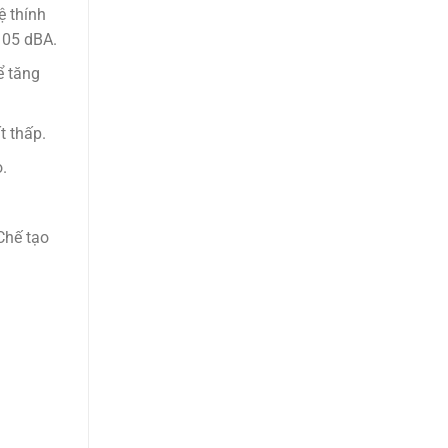
ệ thính
 105 dBA.
ể tăng
t thấp.
.
Chế tạo