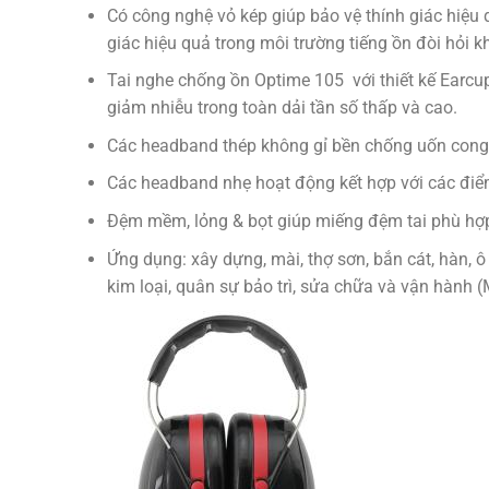
Có công nghệ vỏ kép giúp bảo vệ thính giác hiệu 
giác hiệu quả trong môi trường tiếng ồn đòi hỏi k
Tai nghe chống ồn Optime 105 với thiết kế Earcup
giảm nhiễu trong toàn dải tần số thấp và cao.
Các headband thép không gỉ bền chống uốn cong 
Các headband nhẹ hoạt động kết hợp với các điểm
Đệm mềm, lỏng & bọt giúp miếng đệm tai phù hợp 
Ứng dụng: xây dựng, mài, thợ sơn, bắn cát, hàn, 
kim loại, quân sự bảo trì, sửa chữa và vận hành 