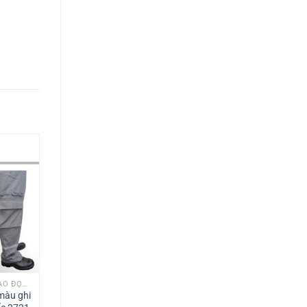
TRANG PHỤC BẢO HỘ LAO ĐỘNG