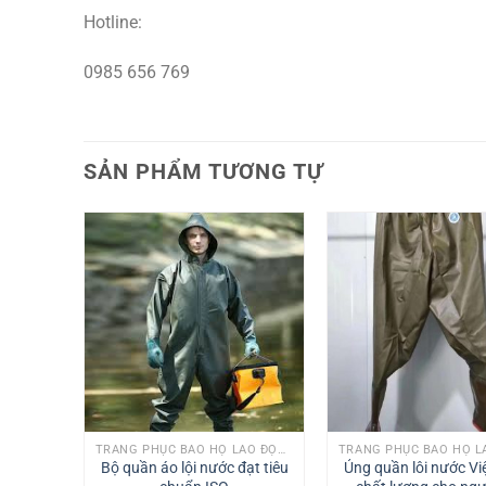
Hotline:
0985 656 769
SẢN PHẨM TƯƠNG TỰ
TRANG PHỤC BẢO HỘ LAO ĐỘNG
TRANG PHỤC BẢO HỘ LAO ĐỘNG
Bộ quần áo lội nước đạt tiêu
Ủng quần lôi nước V