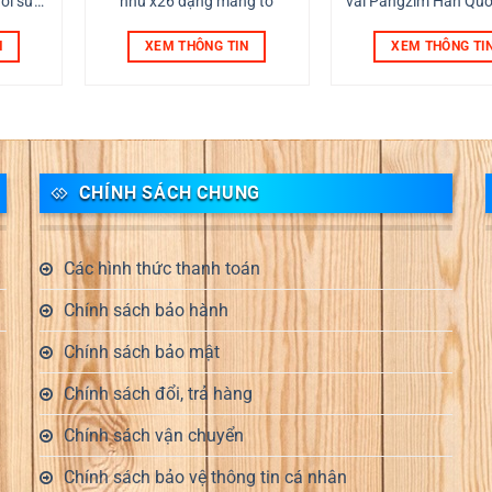
ời sử
nhu x26 dạng măng tô
vải Pangzim Hàn Qu
N
XEM THÔNG TIN
XEM THÔNG TI
CHÍNH SÁCH CHUNG
Các hình thức thanh toán
Chính sách bảo hành
Chính sách bảo mật
Chính sách đổi, trả hàng
Chính sách vận chuyển
Chính sách bảo vệ thông tin cá nhân