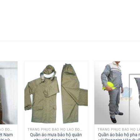
TRANG PHỤC BẢO HỘ LAO ĐỘNG
TRANG PHỤC BẢO HỘ LAO ĐỘNG
iệt Nam
Quần áo mưa bảo hộ quân
Quần áo bảo hộ pha màu ghi