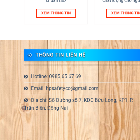
ng Đẹp
chuẩn ISO
chất lượng cho ngư
 xịn
dụng
N
XEM THÔNG TIN
XEM THÔNG TI
THÔNG TIN LIÊN HỆ
Hotline: 0985 65 67 69
Email: hpsafetyco@gmail.com
Địa chỉ: Số Đường số 7, KDC Bửu Long, KP1, P.
Trấn Biên, Đồng Nai