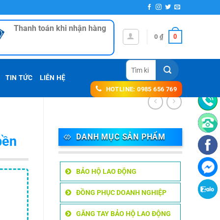
Thanh toán khi nhận hàng
0
0
₫
Tìm
kiếm:
TIN TỨC
LIÊN HỆ
HOTLINE: 0985 656 769
DANH MỤC SẢN PHẨM
bền
BẢO HỘ LAO ĐỘNG
ĐỒNG PHỤC DOANH NGHIỆP
GĂNG TAY BẢO HỘ LAO ĐỘNG