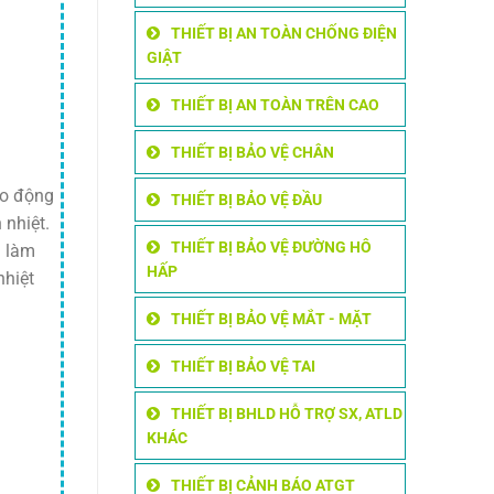
THIẾT BỊ AN TOÀN CHỐNG ĐIỆN
GIẬT
THIẾT BỊ AN TOÀN TRÊN CAO
THIẾT BỊ BẢO VỆ CHÂN
ao động
THIẾT BỊ BẢO VỆ ĐẦU
 nhiệt.
THIẾT BỊ BẢO VỆ ĐƯỜNG HÔ
n làm
HẤP
nhiệt
THIẾT BỊ BẢO VỆ MẮT - MẶT
THIẾT BỊ BẢO VỆ TAI
THIẾT BỊ BHLD HỖ TRỢ SX, ATLD
KHÁC
THIẾT BỊ CẢNH BÁO ATGT