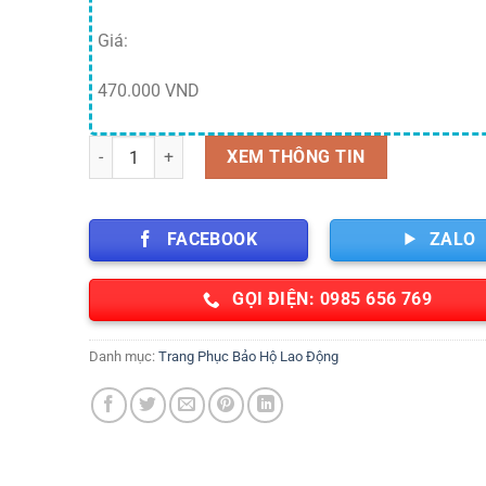
Giá:
470.000 VND
Quạt điều hòa hàng xuất đẹp bền số lượng
XEM THÔNG TIN
FACEBOOK
ZALO
GỌI ĐIỆN: 0985 656 769
Danh mục:
Trang Phục Bảo Hộ Lao Động